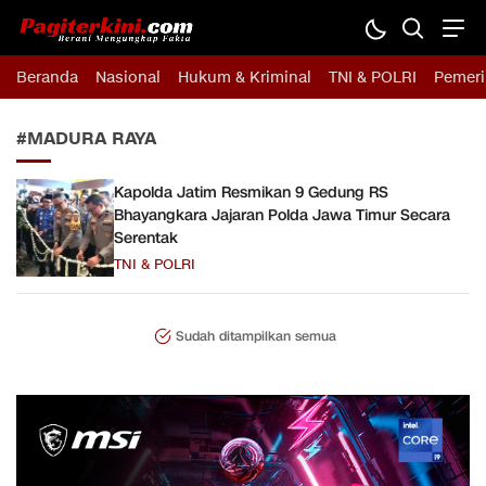
Pagiterkini.com
Berani Mengungkap Fakta
Beranda
Nasional
Hukum & Kriminal
TNI & POLRI
Pemeri
#MADURA RAYA
Kapolda Jatim Resmikan 9 Gedung RS
Bhayangkara Jajaran Polda Jawa Timur Secara
Serentak
TNI & POLRI
Sudah ditampilkan semua