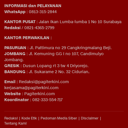
INFORMASI dan PELAYANAN
WhatsApp
: 0813-315-2844
KANTOR PUSAT
: Jalan Ikan Lumba-lumba 1 No 10 Surabaya
Redaksi
/ 0821-4365-2799
KANTOR PERWAKILAN :
PASURUAN
: Jl. Pattimura no 29 Cangkringmalang Beji.
JOMBANG
: Jl. Kemuning GG I no 107, Candimulyo
Jombang.
GRESIK
: Dusun Lopang rt 3 tw 4 Driyorejo.
BANDUNG
: Jl. Sukarame 2 No. 32 Cidurian
.
Email
:
Redaksi@pagiterkini.com
kerjasama@pagiterkini.com
Website
: Pagiterkini.com
Koordinator
: 082-333-554-717
Redaksi
Kode Etik
Pedoman Media Siber
Disclaimer
Tentang Kami