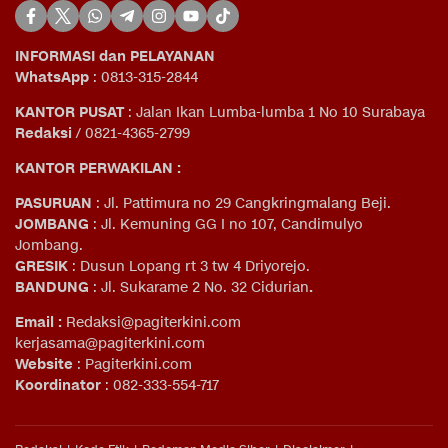
INFORMASI dan PELAYANAN
WhatsApp
: 0813-315-2844
KANTOR PUSAT
: Jalan Ikan Lumba-lumba 1 No 10 Surabaya
Redaksi
/ 0821-4365-2799
KANTOR PERWAKILAN :
PASURUAN
: Jl. Pattimura no 29 Cangkringmalang Beji.
JOMBANG
: Jl. Kemuning GG I no 107, Candimulyo
Jombang.
GRESIK
: Dusun Lopang rt 3 tw 4 Driyorejo.
BANDUNG
: Jl. Sukarame 2 No. 32 Cidurian
.
Email
:
Redaksi@pagiterkini.com
kerjasama@pagiterkini.com
Website
: Pagiterkini.com
Koordinator
: 082-333-554-717