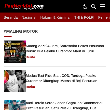
Pagiterkini.com
Berani Mengungkap Fakta
Beranda
Nasional
Hukum & Kriminal
TNI & POLRI
Pemeri
#MALING MOTOR
Kurang dari 24 Jam, Satreskrim Polres Pasuruan
Bekuk Dua Pelaku Curanmor Maut di Tutur
Berita
Modus Test Ride Saat COD, Terduga Pelaku
Curanmor Ditangkap Massa di Beji Pasuruan
Berita
Aksi Heroik Serda Johan Gagalkan Curanmor di
Grati Pasuruan, Satu Pelaku Ditangkap, Dua