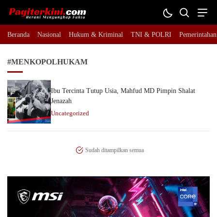
Pagiterkini.com
Berani Mengungkap Fakta
Beranda
Nasional
Hukum & Kriminal
TNI & POLRI
Pemerintahan
#MENKOPOLHUKAM
Ibu Tercinta Tutup Usia, Mahfud MD Pimpin Shalat
Jenazah
Uncategorized
Sudah ditampilkan semua