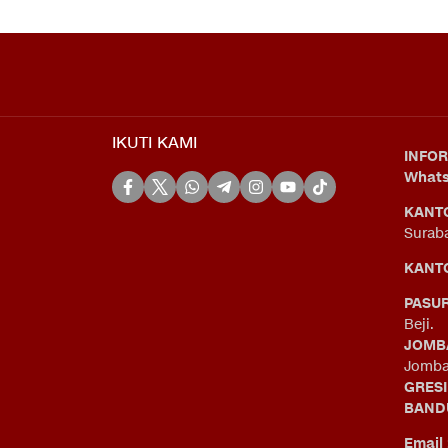
IKUTI KAMI
INFOR
What
KANT
Surab
KANTO
PASU
Beji.
JOMB
Jomba
GRES
BAND
Email