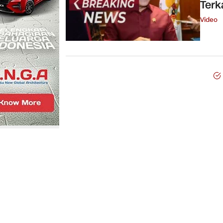
Terk
Video