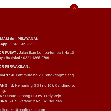
MASI dan PELAYANAN
sApp
: 0813-315-2844
OR PUSAT
: Jalan Ikan Lumba-lumba 1 No 10
aya
Redaksi
/ 0821-4365-2799
R PERWAKILAN :
RUAN
: Jl. Pattimura no 29 Cangkringmalang
ANG
: Jl. Kemuning GG I no 107, Candimulyo
ng.
IK
: Dusun Lopang rt 3 tw 4 Driyorejo.
UNG
: Jl. Sukarame 2 No. 32 Cidurian
.
:
Redaksi@pagiterkini.com