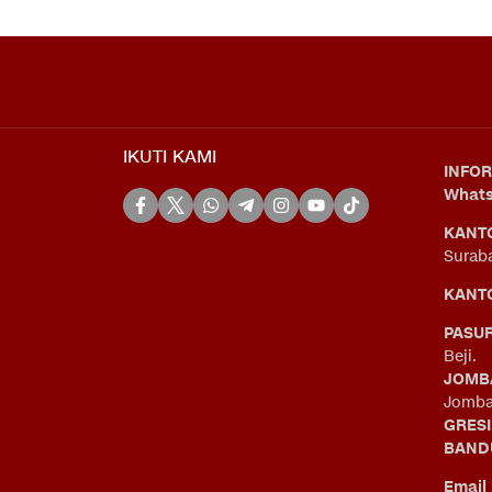
IKUTI KAMI
INFOR
What
KANT
Surab
KANTO
PASU
Beji.
JOMB
Jomba
GRES
BAND
Email