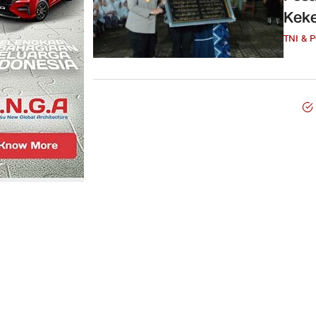
Keke
TNI & 