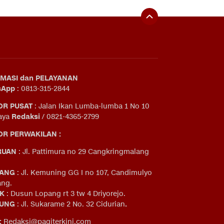
MASI dan PELAYANAN
sApp
: 0813-315-2844
OR PUSAT
: Jalan Ikan Lumba-lumba 1 No 10
aya
Redaksi
/ 0821-4365-2799
R PERWAKILAN :
RUAN
: Jl. Pattimura no 29 Cangkringmalang
ANG
: Jl. Kemuning GG I no 107, Candimulyo
ng.
IK
: Dusun Lopang rt 3 tw 4 Driyorejo.
UNG
: Jl. Sukarame 2 No. 32 Cidurian
.
:
Redaksi@pagiterkini.com