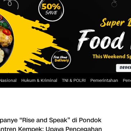
Nasional
Hukum & Kriminal
TNI & POLRI
Pemerintahan
Pen
anye “Rise and Speak” di Pondok
antren Kempek: Upaya Pencegahan