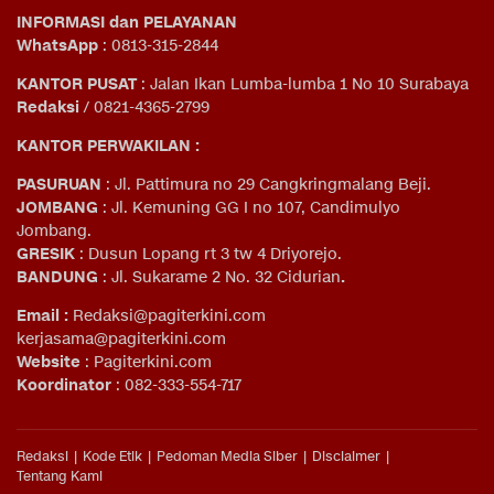
INFORMASI dan PELAYANAN
WhatsApp
: 0813-315-2844
KANTOR PUSAT
: Jalan Ikan Lumba-lumba 1 No 10 Surabaya
Redaksi
/ 0821-4365-2799
KANTOR PERWAKILAN :
PASURUAN
: Jl. Pattimura no 29 Cangkringmalang Beji.
JOMBANG
: Jl. Kemuning GG I no 107, Candimulyo
Jombang.
GRESIK
: Dusun Lopang rt 3 tw 4 Driyorejo.
BANDUNG
: Jl. Sukarame 2 No. 32 Cidurian
.
Email
:
Redaksi@pagiterkini.com
kerjasama@pagiterkini.com
Website
: Pagiterkini.com
Koordinator
: 082-333-554-717
Redaksi
Kode Etik
Pedoman Media Siber
Disclaimer
Tentang Kami