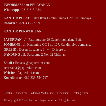
INFORMASI dan PELAYANAN
WhatsApp
: 0813-315-2844
KANTOR PUSAT
: Jalan Ikan Lumba-lumba 1 No 10 Surabaya
Redaksi
/ 0821-4365-2799
KANTOR PERWAKILAN :
PASURUAN
: Jl. Pattimura no 29 Cangkringmalang Beji.
JOMBANG
: Jl. Kemuning GG I no 107, Candimulyo Jombang.
GRESIK
: Dusun Lopang rt 3 tw 4 Driyorejo.
BANDUNG
: Jl. Sukarame 2 No. 32 Cidurian
.
Email
:
Redaksi@pagiterkini.com
kerjasama@pagiterkini.com
Website
: Pagiterkini.com
Koordinator
: 082-333-554-717
Redaksi
Kode Etik
Pedoman Media Siber
Disclaimer
Tentang Kami
© Copyright © 2026 | Parts of : Pagiterkini.com. All rights reserved