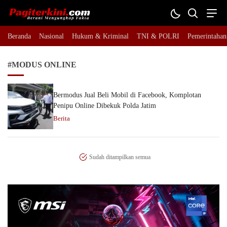
Pagiterkini.com
Berani Mengungkap Fakta
Beranda
Nasional
Hukum & Kriminal
TNI & POLRI
Pemerintahan
#MODUS ONLINE
Bermodus Jual Beli Mobil di Facebook, Komplotan
Penipu Online Dibekuk Polda Jatim
Berita
Sudah ditampilkan semua