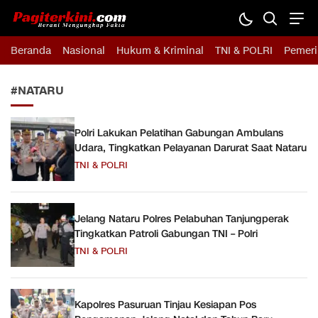
Pagiterkini.com
Berani Mengungkap Fakta
Beranda
Nasional
Hukum & Kriminal
TNI & POLRI
Pemeri
#NATARU
Polri Lakukan Pelatihan Gabungan Ambulans
Udara, Tingkatkan Pelayanan Darurat Saat Nataru
TNI & POLRI
Jelang Nataru Polres Pelabuhan Tanjungperak
Tingkatkan Patroli Gabungan TNI – Polri
TNI & POLRI
Kapolres Pasuruan Tinjau Kesiapan Pos