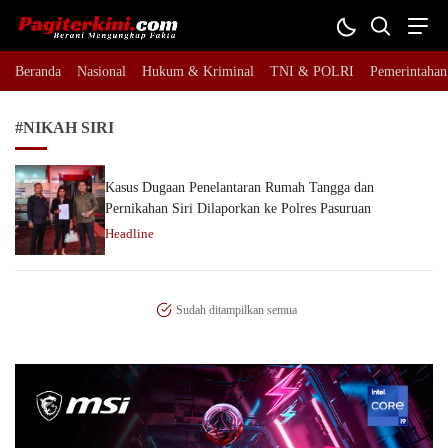
Pagiterkini.com
Berani Mengungkap Fakta
Beranda
Nasional
Hukum & Kriminal
TNI & POLRI
Pemerintahan
#NIKAH SIRI
Kasus Dugaan Penelantaran Rumah Tangga dan
Pernikahan Siri Dilaporkan ke Polres Pasuruan
Headline
Sudah ditampilkan semua