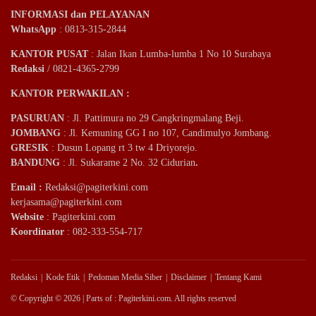
INFORMASI dan PELAYANAN
WhatsApp
: 0813-315-2844
KANTOR PUSAT
: Jalan Ikan Lumba-lumba 1 No 10 Surabaya
Redaksi
/ 0821-4365-2799
KANTOR PERWAKILAN :
PASURUAN
: Jl. Pattimura no 29 Cangkringmalang Beji.
JOMBANG
: Jl. Kemuning GG I no 107, Candimulyo Jombang.
GRESIK
: Dusun Lopang rt 3 tw 4 Driyorejo.
BANDUNG
: Jl. Sukarame 2 No. 32 Cidurian
.
Email
:
Redaksi@pagiterkini.com
kerjasama@pagiterkini.com
Website
: Pagiterkini.com
Koordinator
: 082-333-554-717
Redaksi
Kode Etik
Pedoman Media Siber
Disclaimer
Tentang Kami
© Copyright © 2026 | Parts of : Pagiterkini.com. All rights reserved