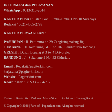
INFORMASI dan PELAYANAN
WhatsApp
: 0813-315-2844
KANTOR PUSAT
: Jalan Ikan Lumba-lumba 1 No 10 Surabaya
Redaksi
/ 0821-4365-2799
KANTOR PERWAKILAN :
PASURUAN
: Jl. Pattimura no 29 Cangkringmalang Beji.
JOMBANG
: Jl. Kemuning GG I no 107, Candimulyo Jombang.
GRESIK
: Dusun Lopang rt 3 tw 4 Driyorejo.
BANDUNG
: Jl. Sukarame 2 No. 32 Cidurian
.
Email
:
Redaksi@pagiterkini.com
kerjasama@pagiterkini.com
Website
: Pagiterkini.com
Koordinator
: 082-333-554-717
Redaksi
Kode Etik
Pedoman Media Siber
Disclaimer
Tentang Kami
© Copyright © 2026 | Parts of : Pagiterkini.com. All rights reserved