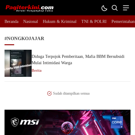
Pagiterkini.com
Berani Mengungkap Fakta
Beranda
Nasional
Hukum & Kriminal
TNI & POLRI
Pemerintahan
#NONGKOJAJAR
Diduga Terpojok Pemberitaan, Mafia BBM Bersubsidi
Mulai Intimidasi Warga
Berita
Sudah ditampilkan semua