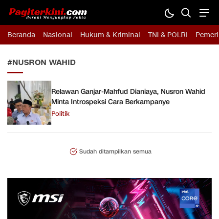
Pagiterkini.com
Berani Mengungkap Fakta
Beranda
Nasional
Hukum & Kriminal
TNI & POLRI
Pemeri
#NUSRON WAHID
Relawan Ganjar-Mahfud Dianiaya, Nusron Wahid
Minta Introspeksi Cara Berkampanye
Politik
Sudah ditampilkan semua