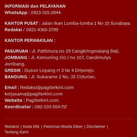
INFORMASI dan PELAYANAN
WhatsApp
: 0813-315-2844
KANTOR PUSAT
: Jalan Ikan Lumba-lumba 1 No 10 Surabaya
Redaksi
/ 0821-4365-2799
KANTOR PERWAKILAN :
PASURUAN
: Jl. Pattimura no 29 Cangkringmalang Beji.
JOMBANG
: Jl. Kemuning GG I no 107, Candimulyo
Jombang.
GRESIK
: Dusun Lopang rt 3 tw 4 Driyorejo.
BANDUNG
: Jl. Sukarame 2 No. 32 Cidurian
.
Email
:
Redaksi@pagiterkini.com
kerjasama@pagiterkini.com
Website
: Pagiterkini.com
Koordinator
: 082-333-554-717
Redaksi
Kode Etik
Pedoman Media Siber
Disclaimer
Tentang Kami