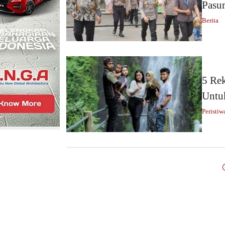
Pasu
Berita
5 Rek
Untu
Peristiw