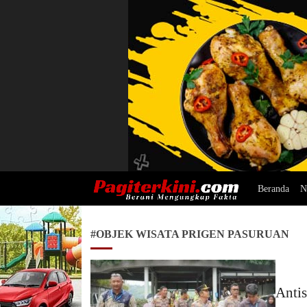
Beranda
N
Pagiterkini.com
Berani Mengungkap Fakta
#OBJEK WISATA PRIGEN PASURUAN
Anti