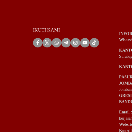
IKUTI KAMI
INFOR
Whats
KANT
Suraba
KANT
PASU
JOMB
Jomban
GRES
BAND
Email
kerjas
Websit
Koordi