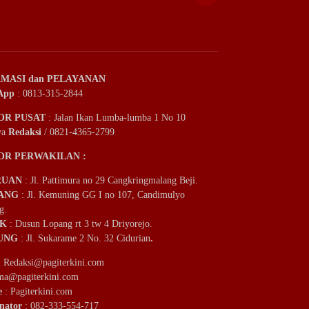
MASI dan PELAYANAN
App
: 0813-315-2844
OR PUSAT
: Jalan Ikan Lumba-lumba 1 No 10
ya
Redaksi
/ 0821-4365-2799
OR PERWAKILAN :
RUAN
: Jl. Pattimura no 29 Cangkringmalang Beji.
ANG
: Jl. Kemuning GG I no 107, Candimulyo
g.
IK
: Dusun Lopang rt 3 tw 4 Driyorejo.
UNG
: Jl. Sukarame 2 No. 32 Cidurian
.
:
Redaksi@pagiterkini.com
ama@pagiterkini.com
e
: Pagiterkini.com
nator
: 082-333-554-717