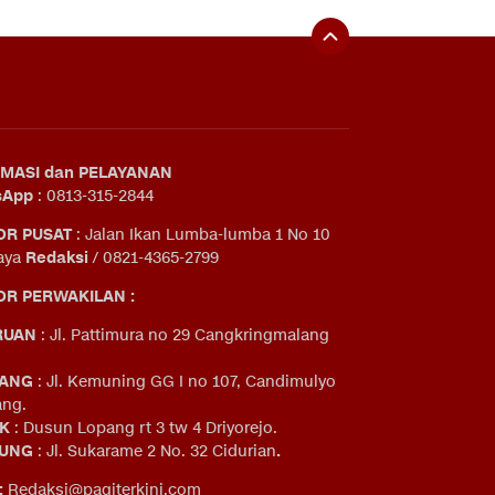
MASI dan PELAYANAN
sApp
: 0813-315-2844
OR PUSAT
: Jalan Ikan Lumba-lumba 1 No 10
aya
Redaksi
/ 0821-4365-2799
R PERWAKILAN :
RUAN
: Jl. Pattimura no 29 Cangkringmalang
ANG
: Jl. Kemuning GG I no 107, Candimulyo
ng.
IK
: Dusun Lopang rt 3 tw 4 Driyorejo.
UNG
: Jl. Sukarame 2 No. 32 Cidurian
.
:
Redaksi@pagiterkini.com