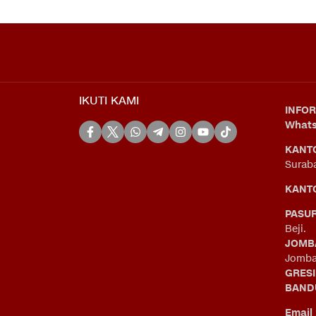
IKUTI KAMI
INFOR
What
KANT
Surab
KANTO
PASU
Beji.
JOMB
Jomba
GRES
BAND
Email