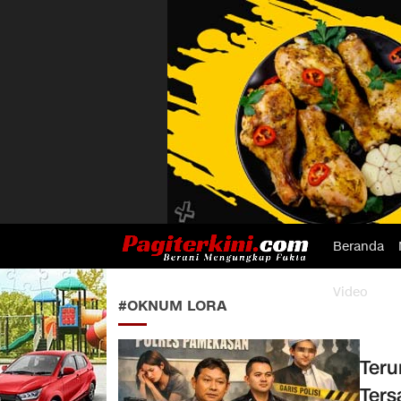
Beranda
Pagiterkini.com
Berani Mengungkap Fakta
Video
#OKNUM LORA
Teru
Ters