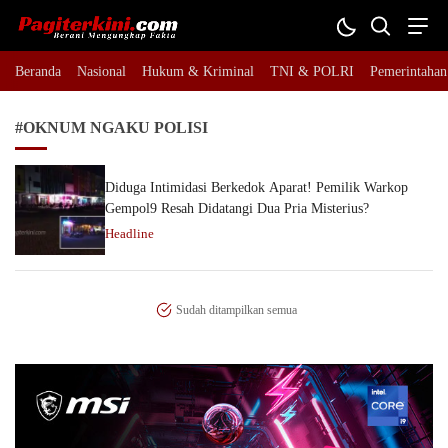
Pagiterkini.com
Berani Mengungkap Fakta
Beranda
Nasional
Hukum & Kriminal
TNI & POLRI
Pemerintahan
#OKNUM NGAKU POLISI
Diduga Intimidasi Berkedok Aparat! Pemilik Warkop
Gempol9 Resah Didatangi Dua Pria Misterius?
Headline
Sudah ditampilkan semua