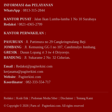
INFORMASI dan PELAYANAN
WhatsApp
: 0813-315-2844
KANTOR PUSAT
: Jalan Ikan Lumba-lumba 1 No 10 Surabaya
Redaksi
/ 0821-4365-2799
KANTOR PERWAKILAN :
PASURUAN
: Jl. Pattimura no 29 Cangkringmalang Beji.
JOMBANG
: Jl. Kemuning GG I no 107, Candimulyo Jombang.
GRESIK
: Dusun Lopang rt 3 tw 4 Driyorejo.
BANDUNG
: Jl. Sukarame 2 No. 32 Cidurian
.
Email
:
Redaksi@pagiterkini.com
kerjasama@pagiterkini.com
Website
: Pagiterkini.com
Koordinator
: 082-333-554-717
Redaksi
Kode Etik
Pedoman Media Siber
Disclaimer
Tentang Kami
© Copyright © 2026 | Parts of : Pagiterkini.com. All rights reserved