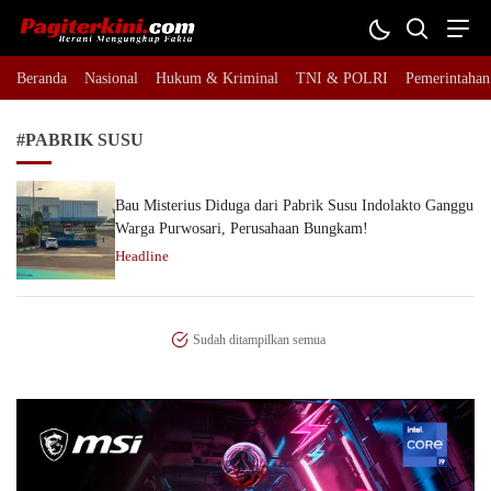
Pagiterkini.com
Berani Mengungkap Fakta
Beranda
Nasional
Hukum & Kriminal
TNI & POLRI
Pemerintahan
#PABRIK SUSU
Bau Misterius Diduga dari Pabrik Susu Indolakto Ganggu
Warga Purwosari, Perusahaan Bungkam!
Headline
Sudah ditampilkan semua