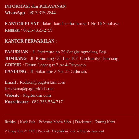
INFORMASI dan PELAYANAN
WhatsApp
: 0813-315-2844
KANTOR PUSAT
: Jalan Ikan Lumba-lumba 1 No 10 Surabaya
Redaksi
/ 0821-4365-2799
KANTOR PERWAKILAN :
PASURUAN
: Jl. Pattimura no 29 Cangkringmalang Beji.
JOMBANG
: Jl. Kemuning GG I no 107, Candimulyo Jombang.
GRESIK
: Dusun Lopang rt 3 tw 4 Driyorejo.
BANDUNG
: Jl. Sukarame 2 No. 32 Cidurian
.
Email
:
Redaksi@pagiterkini.com
kerjasama@pagiterkini.com
Website
: Pagiterkini.com
Koordinator
: 082-333-554-717
Redaksi
Kode Etik
Pedoman Media Siber
Disclaimer
Tentang Kami
© Copyright © 2026 | Parts of : Pagiterkini.com. All rights reserved