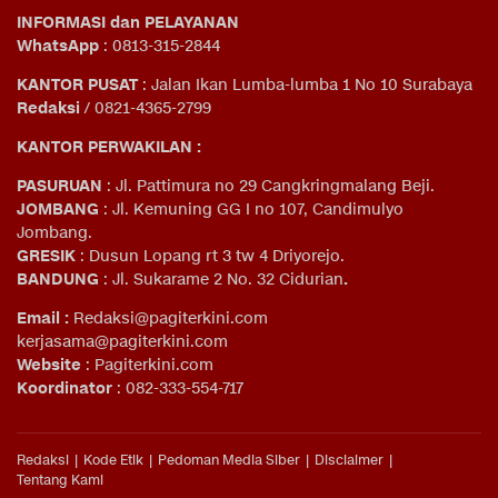
INFORMASI dan PELAYANAN
WhatsApp
: 0813-315-2844
KANTOR PUSAT
: Jalan Ikan Lumba-lumba 1 No 10 Surabaya
Redaksi
/ 0821-4365-2799
KANTOR PERWAKILAN :
PASURUAN
: Jl. Pattimura no 29 Cangkringmalang Beji.
JOMBANG
: Jl. Kemuning GG I no 107, Candimulyo
Jombang.
GRESIK
: Dusun Lopang rt 3 tw 4 Driyorejo.
BANDUNG
: Jl. Sukarame 2 No. 32 Cidurian
.
Email
:
Redaksi@pagiterkini.com
kerjasama@pagiterkini.com
Website
: Pagiterkini.com
Koordinator
: 082-333-554-717
Redaksi
Kode Etik
Pedoman Media Siber
Disclaimer
Tentang Kami