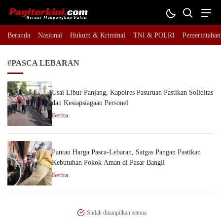
Pagiterkini.com
Berani Mengungkap Fakta
Beranda
Nasional
Hukum & Kriminal
TNI & POLRI
Pemerintahan
#PASCA LEBARAN
Usai Libur Panjang, Kapolres Pasuruan Pastikan Soliditas
dan Kesiapsiagaan Personel
Berita
Pantau Harga Pasca-Lebaran, Satgas Pangan Pastikan
Kebutuhan Pokok Aman di Pasar Bangil
Berita
Sudah ditampilkan semua