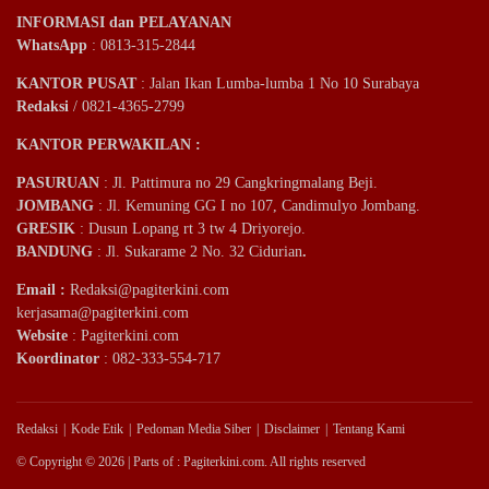
INFORMASI dan PELAYANAN
WhatsApp
: 0813-315-2844
KANTOR PUSAT
: Jalan Ikan Lumba-lumba 1 No 10 Surabaya
Redaksi
/ 0821-4365-2799
KANTOR PERWAKILAN :
PASURUAN
: Jl. Pattimura no 29 Cangkringmalang Beji.
JOMBANG
: Jl. Kemuning GG I no 107, Candimulyo Jombang.
GRESIK
: Dusun Lopang rt 3 tw 4 Driyorejo.
BANDUNG
: Jl. Sukarame 2 No. 32 Cidurian
.
Email
:
Redaksi@pagiterkini.com
kerjasama@pagiterkini.com
Website
: Pagiterkini.com
Koordinator
: 082-333-554-717
Redaksi
Kode Etik
Pedoman Media Siber
Disclaimer
Tentang Kami
© Copyright © 2026 | Parts of : Pagiterkini.com. All rights reserved