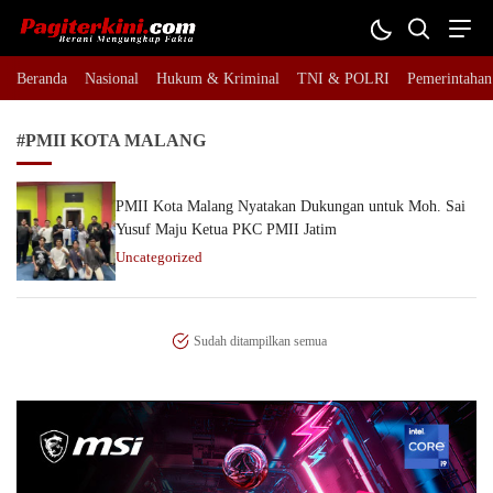
Pagiterkini.com
Berani Mengungkap Fakta
Beranda
Nasional
Hukum & Kriminal
TNI & POLRI
Pemerintahan
#PMII KOTA MALANG
PMII Kota Malang Nyatakan Dukungan untuk Moh. Sai
Yusuf Maju Ketua PKC PMII Jatim
Uncategorized
Sudah ditampilkan semua