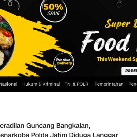
Nasional
Hukum & Kriminal
TNI & POLRI
Pemerintahan
Pen
eradilan Guncang Bangkalan,
esnarkoba Polda Jatim Diduga Langgar