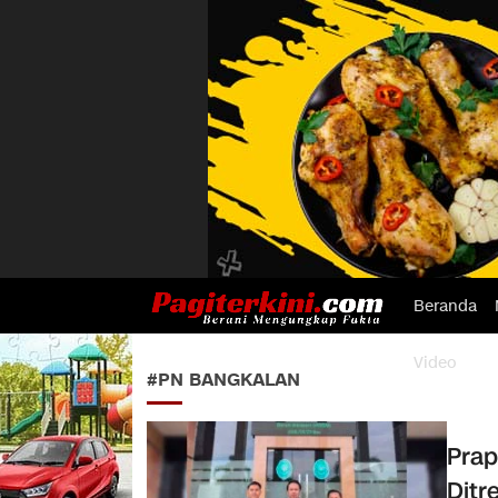
Beranda
Pagiterkini.com
Berani Mengungkap Fakta
Video
#PN BANGKALAN
Prap
Ditr