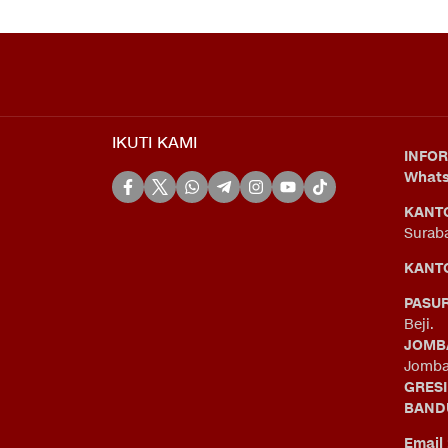
IKUTI KAMI
INFOR
What
KANT
Surab
KANTO
PASU
Beji.
JOMB
Jomba
GRES
BAND
Email