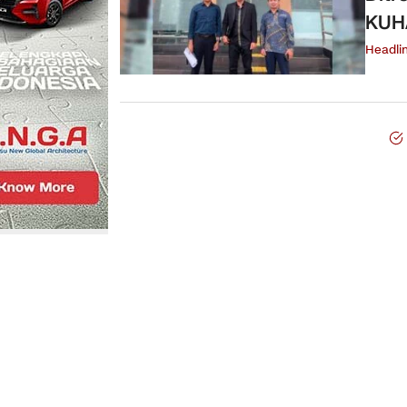
KUH
Headli