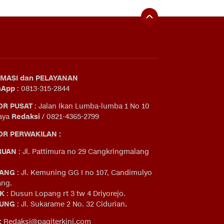
MASI dan PELAYANAN
sApp
: 0813-315-2844
OR PUSAT
: Jalan Ikan Lumba-lumba 1 No 10
aya
Redaksi
/ 0821-4365-2799
R PERWAKILAN :
RUAN
: Jl. Pattimura no 29 Cangkringmalang
ANG
: Jl. Kemuning GG I no 107, Candimulyo
ng.
IK
: Dusun Lopang rt 3 tw 4 Driyorejo.
UNG
: Jl. Sukarame 2 No. 32 Cidurian
.
:
Redaksi@pagiterkini.com