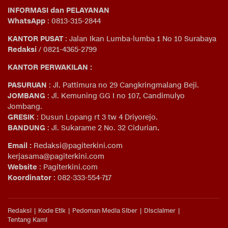
INFORMASI dan PELAYANAN
WhatsApp
: 0813-315-2844
KANTOR PUSAT
: Jalan Ikan Lumba-lumba 1 No 10 Surabaya
Redaksi
/ 0821-4365-2799
KANTOR PERWAKILAN :
PASURUAN
: Jl. Pattimura no 29 Cangkringmalang Beji.
JOMBANG
: Jl. Kemuning GG I no 107, Candimulyo
Jombang.
GRESIK
: Dusun Lopang rt 3 tw 4 Driyorejo.
BANDUNG
: Jl. Sukarame 2 No. 32 Cidurian
.
Email
:
Redaksi@pagiterkini.com
kerjasama@pagiterkini.com
Website
: Pagiterkini.com
Koordinator
: 082-333-554-717
Redaksi
Kode Etik
Pedoman Media Siber
Disclaimer
Tentang Kami