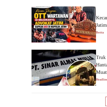
Keca
Jatim
Berita
Truk
Hant
Muat
Headlin