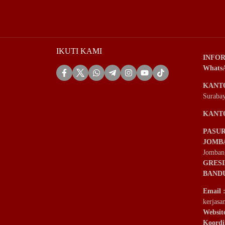
IKUTI KAMI
INFOR
Whats
KANT
Suraba
KANT
PASU
JOMB
Jomban
GRES
BAND
Email
kerjas
Websit
Koordi