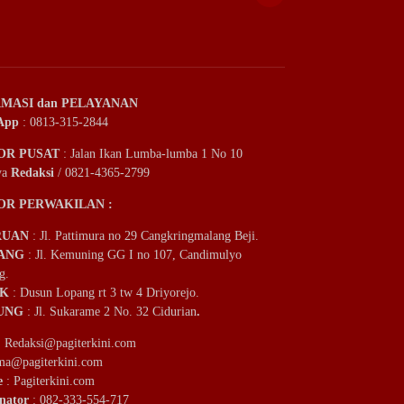
MASI dan PELAYANAN
App
: 0813-315-2844
OR PUSAT
: Jalan Ikan Lumba-lumba 1 No 10
ya
Redaksi
/ 0821-4365-2799
OR PERWAKILAN :
RUAN
: Jl. Pattimura no 29 Cangkringmalang Beji.
ANG
: Jl. Kemuning GG I no 107, Candimulyo
g.
IK
: Dusun Lopang rt 3 tw 4 Driyorejo.
UNG
: Jl. Sukarame 2 No. 32 Cidurian
.
:
Redaksi@pagiterkini.com
ama@pagiterkini.com
e
: Pagiterkini.com
nator
: 082-333-554-717