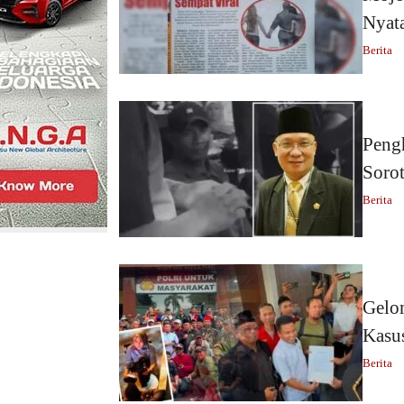
Nyata
Berita
Pengh
Sorot
Berita
Gelo
Kasu
Berita