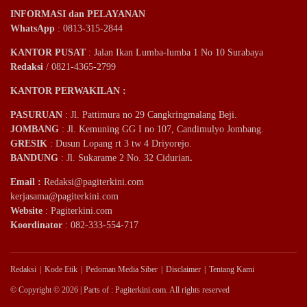
INFORMASI dan PELAYANAN
WhatsApp
: 0813-315-2844
KANTOR PUSAT
: Jalan Ikan Lumba-lumba 1 No 10 Surabaya
Redaksi
/ 0821-4365-2799
KANTOR PERWAKILAN :
PASURUAN
: Jl. Pattimura no 29 Cangkringmalang Beji.
JOMBANG
: Jl. Kemuning GG I no 107, Candimulyo Jombang.
GRESIK
: Dusun Lopang rt 3 tw 4 Driyorejo.
BANDUNG
: Jl. Sukarame 2 No. 32 Cidurian
.
Email
:
Redaksi@pagiterkini.com
kerjasama@pagiterkini.com
Website
: Pagiterkini.com
Koordinator
: 082-333-554-717
Redaksi
Kode Etik
Pedoman Media Siber
Disclaimer
Tentang Kami
© Copyright © 2026 | Parts of : Pagiterkini.com. All rights reserved