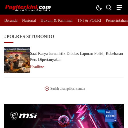
Pagiterkini.com
Berani Mengungkap Fakta
Beranda
Nasional
Hukum & Kriminal
TNI & POLRI
Pemerintahan
#POLRES SITUBONDO
Saat Karya Jurnalistik Dibalas Laporan Polisi, Kebebasan
Pers Dipertanyakan
Headline
Sudah ditampilkan semua