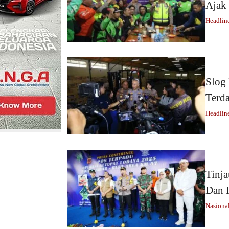
Ajak 
Headlin
Slog 
Terd
Headlin
Tinja
Dan 
Nasiona