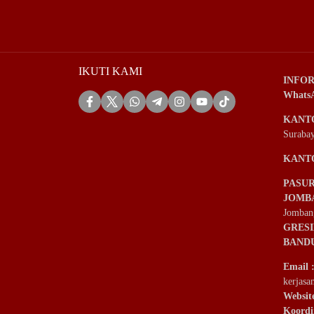
IKUTI KAMI
INFOR
Whats
KANT
Suraba
KANT
PASU
JOMB
Jomban
GRES
BAND
Email
kerjas
Websit
Koordi