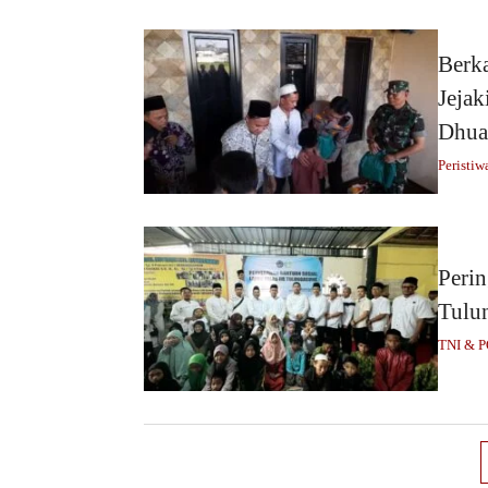
Berk
Jeja
Dhua
Peristiw
Perin
Tulu
TNI & 