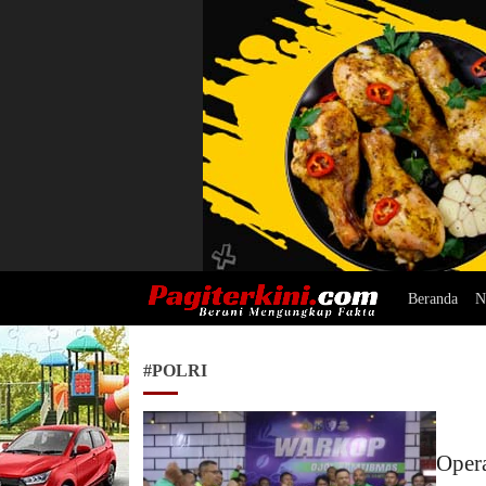
Beranda
N
Pagiterkini.com
Berani Mengungkap Fakta
#POLRI
Opera