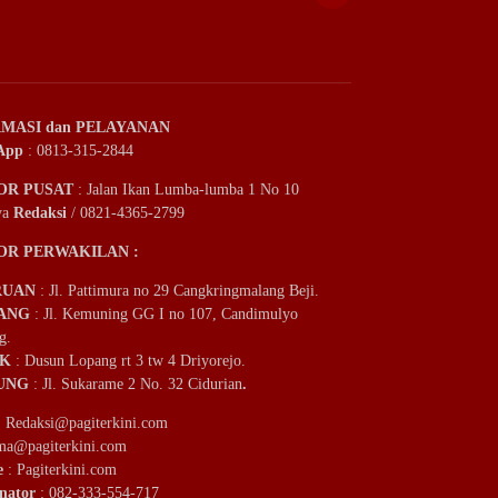
MASI dan PELAYANAN
App
: 0813-315-2844
OR PUSAT
: Jalan Ikan Lumba-lumba 1 No 10
ya
Redaksi
/ 0821-4365-2799
OR PERWAKILAN :
RUAN
: Jl. Pattimura no 29 Cangkringmalang Beji.
ANG
: Jl. Kemuning GG I no 107, Candimulyo
g.
IK
: Dusun Lopang rt 3 tw 4 Driyorejo.
UNG
: Jl. Sukarame 2 No. 32 Cidurian
.
:
Redaksi@pagiterkini.com
ama@pagiterkini.com
e
: Pagiterkini.com
nator
: 082-333-554-717