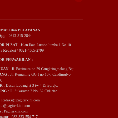
MASI dan PELAYANAN
App
: 0813-315-2844
OR PUSAT
: Jalan Ikan Lumba-lumba 1 No 10
ya
Redaksi
/ 0821-4365-2799
OR PERWAKILAN :
RUAN
: Jl. Pattimura no 29 Cangkringmalang Beji.
ANG
: Jl. Kemuning GG I no 107, Candimulyo
g.
IK
: Dusun Lopang rt 3 tw 4 Driyorejo.
UNG
: Jl. Sukarame 2 No. 32 Cidurian
.
:
Redaksi@pagiterkini.com
ama@pagiterkini.com
e
: Pagiterkini.com
nator
: 082-333-554-717