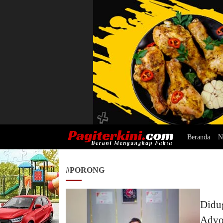
Beranda
N
Pagiterkini.com
Berani Mengungkap Fakta
#PORONG
Didu
Advo