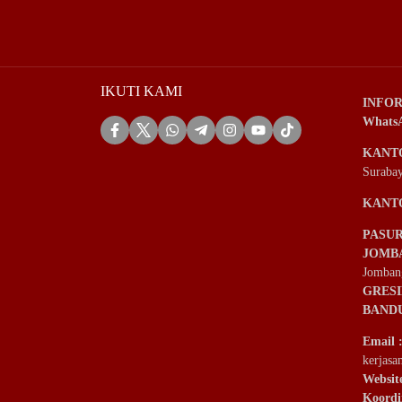
IKUTI KAMI
INFOR
Whats
KANT
Suraba
KANT
PASU
JOMB
Jomban
GRES
BAND
Email
kerjas
Websit
Koordi