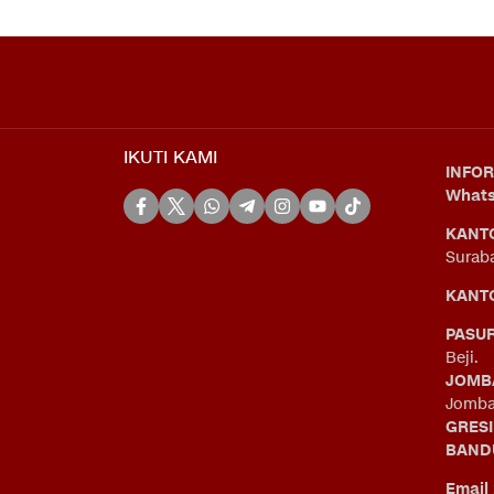
IKUTI KAMI
INFOR
What
KANT
Surab
KANTO
PASU
Beji.
JOMB
Jomba
GRES
BAND
Email