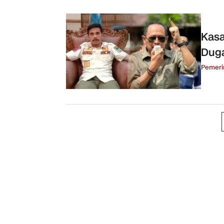
Kas
Duga
Pemeri