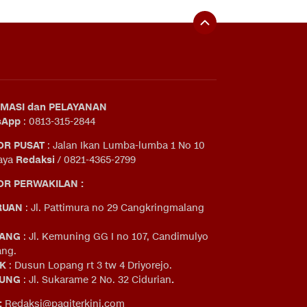
MASI dan PELAYANAN
sApp
: 0813-315-2844
OR PUSAT
: Jalan Ikan Lumba-lumba 1 No 10
aya
Redaksi
/ 0821-4365-2799
R PERWAKILAN :
RUAN
: Jl. Pattimura no 29 Cangkringmalang
ANG
: Jl. Kemuning GG I no 107, Candimulyo
ng.
IK
: Dusun Lopang rt 3 tw 4 Driyorejo.
UNG
: Jl. Sukarame 2 No. 32 Cidurian
.
:
Redaksi@pagiterkini.com