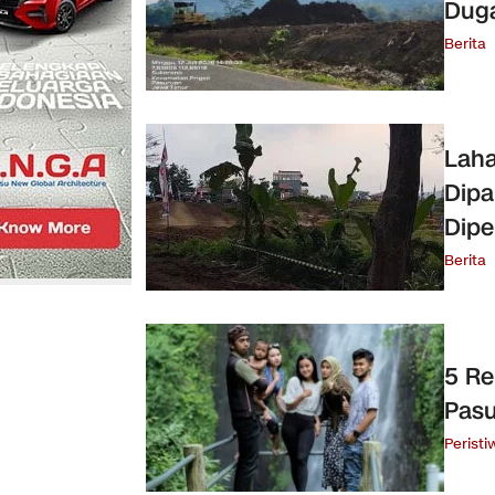
Duga
Berita
Laha
Dipa
Dipe
Berita
5 Re
Pasu
Peristi