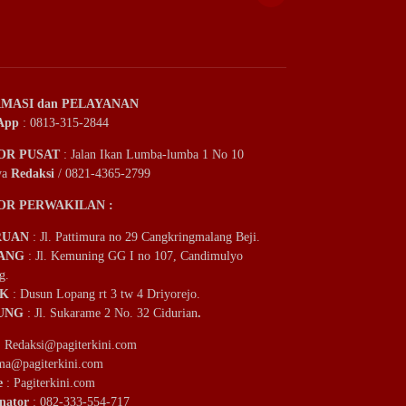
MASI dan PELAYANAN
App
: 0813-315-2844
OR PUSAT
: Jalan Ikan Lumba-lumba 1 No 10
ya
Redaksi
/ 0821-4365-2799
OR PERWAKILAN :
RUAN
: Jl. Pattimura no 29 Cangkringmalang Beji.
ANG
: Jl. Kemuning GG I no 107, Candimulyo
g.
IK
: Dusun Lopang rt 3 tw 4 Driyorejo.
UNG
: Jl. Sukarame 2 No. 32 Cidurian
.
:
Redaksi@pagiterkini.com
ama@pagiterkini.com
e
: Pagiterkini.com
nator
: 082-333-554-717