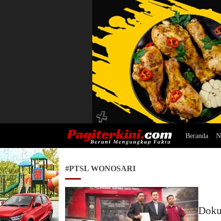
Beranda
N
Pagiterkini.com
Berani Mengungkap Fakta
#PTSL WONOSARI
Doku