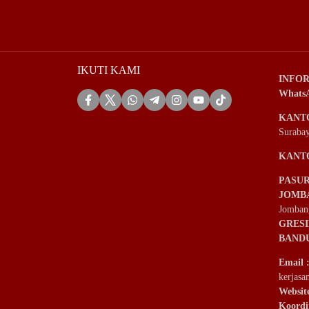
IKUTI KAMI
INFOR
Whats
KANT
Suraba
KANT
PASU
JOMB
Jomban
GRES
BAND
Email
kerjas
Websit
Koordi