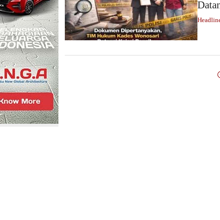
Datan
Headlin