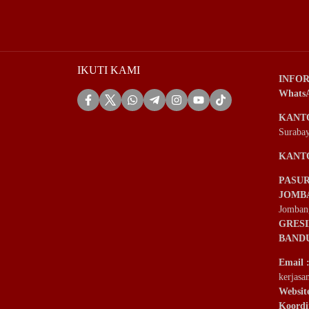
IKUTI KAMI
INFOR
Whats
KANT
Suraba
KANT
PASU
JOMB
Jomban
GRES
BAND
Email
kerjas
Websit
Koordi