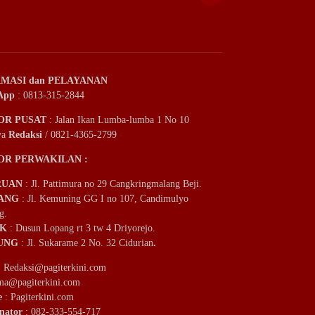
MASI dan PELAYANAN
App
: 0813-315-2844
OR PUSAT
: Jalan Ikan Lumba-lumba 1 No 10
ya
Redaksi
/ 0821-4365-2799
OR PERWAKILAN :
RUAN
: Jl. Pattimura no 29 Cangkringmalang Beji.
ANG
: Jl. Kemuning GG I no 107, Candimulyo
g.
IK
: Dusun Lopang rt 3 tw 4 Driyorejo.
UNG
: Jl. Sukarame 2 No. 32 Cidurian
.
:
Redaksi@pagiterkini.com
ama@pagiterkini.com
e
: Pagiterkini.com
nator
: 082-333-554-717