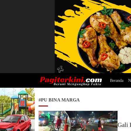
Beranda
N
Pagiterkini.com
Berani Mengungkap Fakta
#PU BINA MARGA
Gali