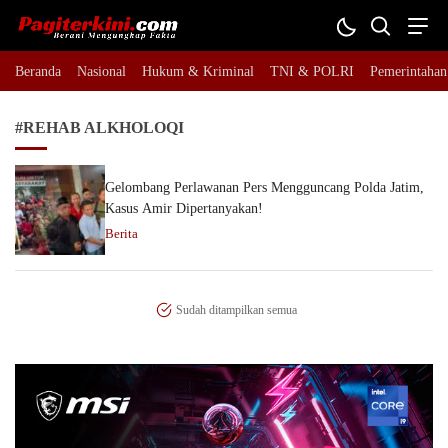
Pagiterkini.com
Berani Mengungkap Fakta
Beranda
Nasional
Hukum & Kriminal
TNI & POLRI
Pemerintahan
#REHAB ALKHOLOQI
Gelombang Perlawanan Pers Mengguncang Polda Jatim,
Kasus Amir Dipertanyakan!
Berita
Sudah ditampilkan semua