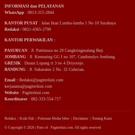
INFORMASI dan PELAYANAN
WhatsApp
: 0813-315-2844
KANTOR PUSAT
: Jalan Ikan Lumba-lumba 1 No 10 Surabaya
Redaksi
/ 0821-4365-2799
KANTOR PERWAKILAN :
PASURUAN
: Jl. Pattimura no 29 Cangkringmalang Beji.
JOMBANG
: Jl. Kemuning GG I no 107, Candimulyo Jombang.
GRESIK
: Dusun Lopang rt 3 tw 4 Driyorejo.
BANDUNG
: Jl. Sukarame 2 No. 32 Cidurian
.
Email
:
Redaksi@pagiterkini.com
kerjasama@pagiterkini.com
Website
: Pagiterkini.com
Koordinator
: 082-333-554-717
Redaksi
Kode Etik
Pedoman Media Siber
Disclaimer
Tentang Kami
© Copyright © 2026 | Parts of : Pagiterkini.com. All rights reserved