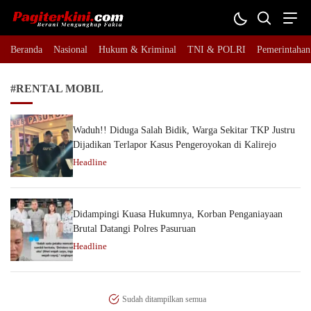
Pagiterkini.com
Berani Mengungkap Fakta
Beranda
Nasional
Hukum & Kriminal
TNI & POLRI
Pemerintahan
#RENTAL MOBIL
Waduh!! Diduga Salah Bidik, Warga Sekitar TKP Justru
Dijadikan Terlapor Kasus Pengeroyokan di Kalirejo
Headline
Didampingi Kuasa Hukumnya, Korban Penganiayaan
Brutal Datangi Polres Pasuruan
Headline
Sudah ditampilkan semua