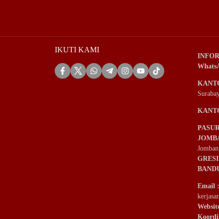
IKUTI KAMI
INFOR
Whats
KANT
Suraba
KANT
PASU
JOMB
Jomban
GRES
BAND
Email
kerjas
Websit
Koordi