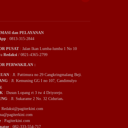
MASI dan PELAYANAN
App
: 0813-315-2844
OR PUSAT
: Jalan Ikan Lumba-lumba 1 No 10
ya
Redaksi
/ 0821-4365-2799
OR PERWAKILAN :
RUAN
: Jl. Pattimura no 29 Cangkringmalang Beji.
ANG
: Jl. Kemuning GG I no 107, Candimulyo
g.
IK
: Dusun Lopang rt 3 tw 4 Driyorejo.
UNG
: Jl. Sukarame 2 No. 32 Cidurian
.
:
Redaksi@pagiterkini.com
ama@pagiterkini.com
e
: Pagiterkini.com
nator
: 082-333-554-717