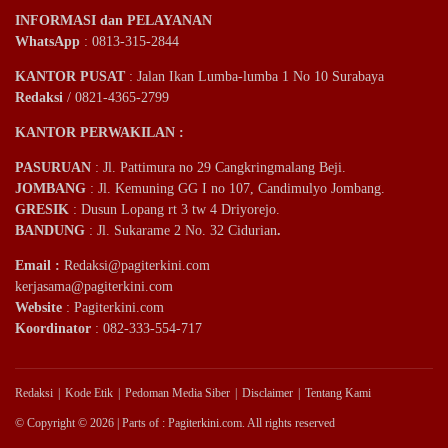
INFORMASI dan PELAYANAN
WhatsApp
: 0813-315-2844
KANTOR PUSAT
: Jalan Ikan Lumba-lumba 1 No 10 Surabaya
Redaksi
/ 0821-4365-2799
KANTOR PERWAKILAN :
PASURUAN
: Jl. Pattimura no 29 Cangkringmalang Beji.
JOMBANG
: Jl. Kemuning GG I no 107, Candimulyo Jombang.
GRESIK
: Dusun Lopang rt 3 tw 4 Driyorejo.
BANDUNG
: Jl. Sukarame 2 No. 32 Cidurian
.
Email
:
Redaksi@pagiterkini.com
kerjasama@pagiterkini.com
Website
: Pagiterkini.com
Koordinator
: 082-333-554-717
Redaksi
Kode Etik
Pedoman Media Siber
Disclaimer
Tentang Kami
© Copyright © 2026 | Parts of : Pagiterkini.com. All rights reserved