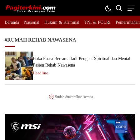
Pagiterkini.com
Berani Mengungkap Fakta
Beranda
Nasional
Hukum & Kriminal
TNI & POLRI
Pemerintahan
#RUMAH REHAB NAWASENA
Buka Puasa Bersama Jadi Penguat Spiritual dan Mental
Pasien Rehab Nawasena
Headline
Sudah ditampilkan semua