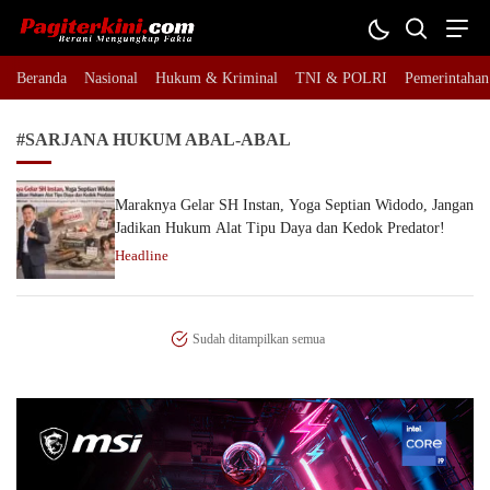
Pagiterkini.com
Berani Mengungkap Fakta
Beranda
Nasional
Hukum & Kriminal
TNI & POLRI
Pemerintahan
#SARJANA HUKUM ABAL-ABAL
Maraknya Gelar SH Instan, Yoga Septian Widodo, Jangan
Jadikan Hukum Alat Tipu Daya dan Kedok Predator!
Headline
Sudah ditampilkan semua