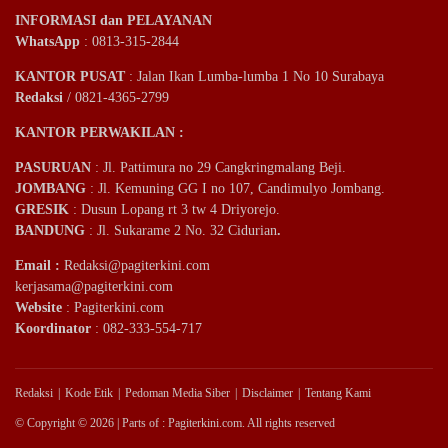
INFORMASI dan PELAYANAN
WhatsApp
: 0813-315-2844
KANTOR PUSAT
: Jalan Ikan Lumba-lumba 1 No 10 Surabaya
Redaksi
/ 0821-4365-2799
KANTOR PERWAKILAN :
PASURUAN
: Jl. Pattimura no 29 Cangkringmalang Beji.
JOMBANG
: Jl. Kemuning GG I no 107, Candimulyo Jombang.
GRESIK
: Dusun Lopang rt 3 tw 4 Driyorejo.
BANDUNG
: Jl. Sukarame 2 No. 32 Cidurian
.
Email
:
Redaksi@pagiterkini.com
kerjasama@pagiterkini.com
Website
: Pagiterkini.com
Koordinator
: 082-333-554-717
Redaksi
Kode Etik
Pedoman Media Siber
Disclaimer
Tentang Kami
© Copyright © 2026 | Parts of : Pagiterkini.com. All rights reserved