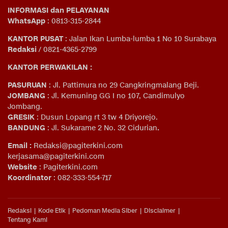
INFORMASI dan PELAYANAN
WhatsApp
: 0813-315-2844
KANTOR PUSAT
: Jalan Ikan Lumba-lumba 1 No 10 Surabaya
Redaksi
/ 0821-4365-2799
KANTOR PERWAKILAN :
PASURUAN
: Jl. Pattimura no 29 Cangkringmalang Beji.
JOMBANG
: Jl. Kemuning GG I no 107, Candimulyo
Jombang.
GRESIK
: Dusun Lopang rt 3 tw 4 Driyorejo.
BANDUNG
: Jl. Sukarame 2 No. 32 Cidurian
.
Email
:
Redaksi@pagiterkini.com
kerjasama@pagiterkini.com
Website
: Pagiterkini.com
Koordinator
: 082-333-554-717
Redaksi
Kode Etik
Pedoman Media Siber
Disclaimer
Tentang Kami