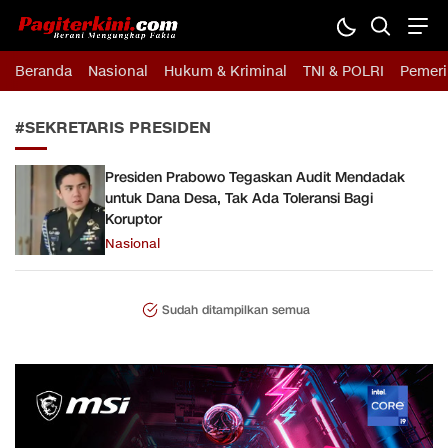
Pagiterkini.com
Berani Mengungkap Fakta
Beranda
Nasional
Hukum & Kriminal
TNI & POLRI
Pemeri
#SEKRETARIS PRESIDEN
Presiden Prabowo Tegaskan Audit Mendadak
untuk Dana Desa, Tak Ada Toleransi Bagi
Koruptor
Nasional
Sudah ditampilkan semua