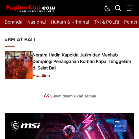
Pagiterkini.com
Berani Mengungkap Fakta
Beranda
Nasional
Hukum & Kriminal
TNI & POLRI
Pemeri
#SELAT BALI
Negara Hadir, Kapolda Jatim dan Menhub
Dampingi Penanganan Korban Kapal Tenggelam
di Selat Bali
Headline
Sudah ditampilkan semua