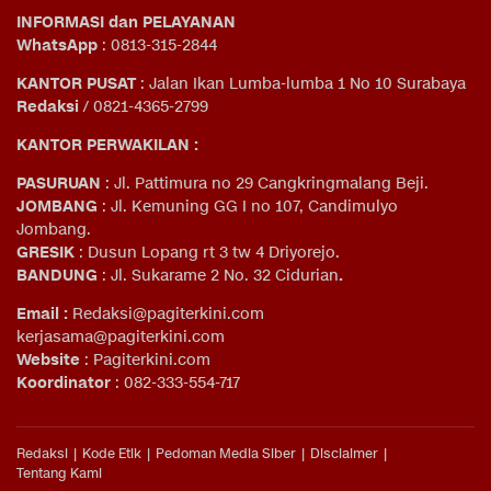
INFORMASI dan PELAYANAN
WhatsApp
: 0813-315-2844
KANTOR PUSAT
: Jalan Ikan Lumba-lumba 1 No 10 Surabaya
Redaksi
/ 0821-4365-2799
KANTOR PERWAKILAN :
PASURUAN
: Jl. Pattimura no 29 Cangkringmalang Beji.
JOMBANG
: Jl. Kemuning GG I no 107, Candimulyo
Jombang.
GRESIK
: Dusun Lopang rt 3 tw 4 Driyorejo.
BANDUNG
: Jl. Sukarame 2 No. 32 Cidurian
.
Email
:
Redaksi@pagiterkini.com
kerjasama@pagiterkini.com
Website
: Pagiterkini.com
Koordinator
: 082-333-554-717
Redaksi
Kode Etik
Pedoman Media Siber
Disclaimer
Tentang Kami