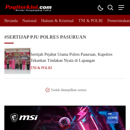
Pagiterkini.com
Berani Mengungkap Fakta
Beranda
Nasional
Hukum & Kriminal
TNI & POLRI
Pemerintahan
#SERTIJAP PJU POLRES PASURUAN
Sertijab Pejabat Utama Polres Pasuruan, Kapolres
Tekankan Tindakan Nyata di Lapangan
TNI & POLRI
Sudah ditampilkan semua