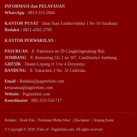
INFORMASI dan PELAYANAN
WhatsApp
: 0813-315-2844
KANTOR PUSAT
: Jalan Ikan Lumba-lumba 1 No 10 Surabaya
Redaksi
/ 0821-4365-2799
KANTOR PERWAKILAN :
PASURUAN
: Jl. Pattimura no 29 Cangkringmalang Beji.
JOMBANG
: Jl. Kemuning GG I no 107, Candimulyo Jombang.
GRESIK
: Dusun Lopang rt 3 tw 4 Driyorejo.
BANDUNG
: Jl. Sukarame 2 No. 32 Cidurian
.
Email
:
Redaksi@pagiterkini.com
kerjasama@pagiterkini.com
Website
: Pagiterkini.com
Koordinator
: 082-333-554-717
Redaksi
Kode Etik
Pedoman Media Siber
Disclaimer
Tentang Kami
© Copyright © 2026 | Parts of : Pagiterkini.com. All rights reserved