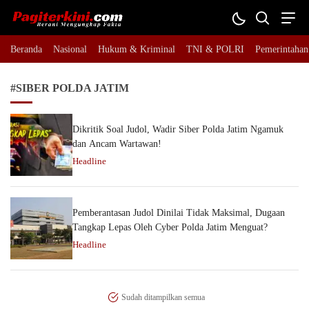
Pagiterkini.com
Berani Mengungkap Fakta
Beranda
Nasional
Hukum & Kriminal
TNI & POLRI
Pemerintahan
#SIBER POLDA JATIM
Dikritik Soal Judol, Wadir Siber Polda Jatim Ngamuk
dan Ancam Wartawan!
Headline
Pemberantasan Judol Dinilai Tidak Maksimal, Dugaan
Tangkap Lepas Oleh Cyber Polda Jatim Menguat?
Headline
Sudah ditampilkan semua