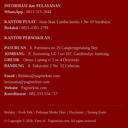
INFORMASI dan PELAYANAN
WhatsApp
: 0813-315-2844
KANTOR PUSAT
: Jalan Ikan Lumba-lumba 1 No 10 Surabaya
Redaksi
/ 0821-4365-2799
KANTOR PERWAKILAN :
PASURUAN
: Jl. Pattimura no 29 Cangkringmalang Beji.
JOMBANG
: Jl. Kemuning GG I no 107, Candimulyo Jombang.
GRESIK
: Dusun Lopang rt 3 tw 4 Driyorejo.
BANDUNG
: Jl. Sukarame 2 No. 32 Cidurian
.
Email
:
Redaksi@pagiterkini.com
kerjasama@pagiterkini.com
Website
: Pagiterkini.com
Koordinator
: 082-333-554-717
Redaksi
Kode Etik
Pedoman Media Siber
Disclaimer
Tentang Kami
© Copyright © 2026 | Parts of : Pagiterkini.com. All rights reserved