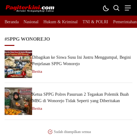
Pagiterkini.com
Berani Mengungkap Fakta
Beranda
Nasional
Hukum & Kriminal
TNI & POLRI
Pemerintahan
#SPPG WONOREJO
Dibagikan ke Siswa Susu Ini Justru Menggumpal, Begini
Penjelasan SPPG Wonorejo
Berita
Ketua SPPG Polres Pasuruan 2 Tegaskan Polemik Buah
MBG di Wonorejo Tidak Seperti yang Diberitakan
Berita
Sudah ditampilkan semua