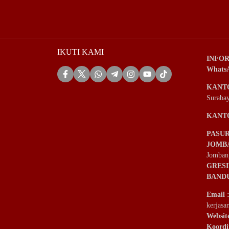
IKUTI KAMI
INFOR
Whats
KANT
Suraba
KANT
PASU
JOMB
Jomban
GRES
BAND
Email
kerjas
Websit
Koordi