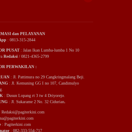
MASI dan PELAYANAN
App
: 0813-315-2844
OR PUSAT
: Jalan Ikan Lumba-lumba 1 No 10
ya
Redaksi
/ 0821-4365-2799
OR PERWAKILAN :
RUAN
: Jl. Pattimura no 29 Cangkringmalang Beji.
ANG
: Jl. Kemuning GG I no 107, Candimulyo
g.
IK
: Dusun Lopang rt 3 tw 4 Driyorejo.
UNG
: Jl. Sukarame 2 No. 32 Cidurian
.
:
Redaksi@pagiterkini.com
ama@pagiterkini.com
e
: Pagiterkini.com
nator
: 082-333-554-717