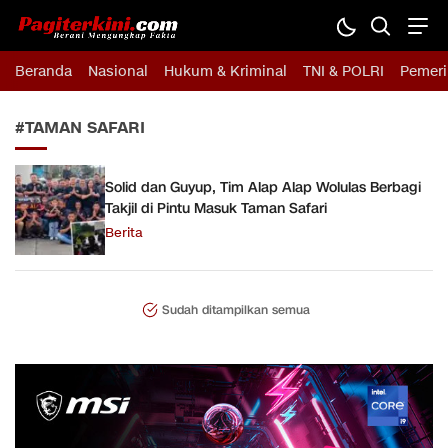
Pagiterkini.com
Berani Mengungkap Fakta
Beranda
Nasional
Hukum & Kriminal
TNI & POLRI
Pemeri
#TAMAN SAFARI
Solid dan Guyup, Tim Alap Alap Wolulas Berbagi
Takjil di Pintu Masuk Taman Safari
Berita
Sudah ditampilkan semua