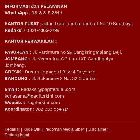
INFORMASI dan PELAYANAN
WhatsApp
: 0813-315-2844
KANTOR PUSAT
: Jalan Ikan Lumba-lumba 1 No 10 Surabaya
Redaksi
/ 0821-4365-2799
KANTOR PERWAKILAN :
PASURUAN
: Jl. Pattimura no 29 Cangkringmalang Beji.
JOMBANG
: Jl. Kemuning GG I no 107, Candimulyo
Jombang.
GRESIK
: Dusun Lopang rt 3 tw 4 Driyorejo.
BANDUNG
: Jl. Sukarame 2 No. 32 Cidurian
.
Email
:
Redaksi@pagiterkini.com
kerjasama@pagiterkini.com
Website
: Pagiterkini.com
Koordinator
: 082-333-554-717
Redaksi
Kode Etik
Pedoman Media Siber
Disclaimer
Tentang Kami