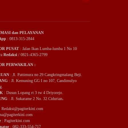
MASI dan PELAYANAN
App
: 0813-315-2844
OR PUSAT
: Jalan Ikan Lumba-lumba 1 No 10
ya
Redaksi
/ 0821-4365-2799
OR PERWAKILAN :
RUAN
: Jl. Pattimura no 29 Cangkringmalang Beji.
ANG
: Jl. Kemuning GG I no 107, Candimulyo
g.
IK
: Dusun Lopang rt 3 tw 4 Driyorejo.
UNG
: Jl. Sukarame 2 No. 32 Cidurian
.
:
Redaksi@pagiterkini.com
ama@pagiterkini.com
e
: Pagiterkini.com
nator
: 082-333-554-717