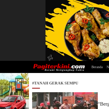
Beranda
N
Pagiterkini.com
Berani Mengungkap Fakta
#TANAH GERAK SEMPU
“Ber