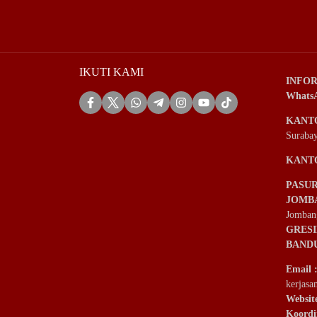
IKUTI KAMI
INFOR
Whats
KANT
Suraba
KANT
PASU
JOMB
Jomban
GRES
BAND
Email
kerjas
Websit
Koordi