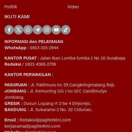
Politik
Video
IKUTI KAMI
INFORMASI dan PELAYANAN
WhatsApp
: 0813-315-2844
KANTOR PUSAT
: Jalan Ikan Lumba-lumba 1 No 10 Surabaya
Redaksi
/ 0821-4365-2799
KANTOR PERWAKILAN :
PASURUAN
: Jl. Pattimura no 29 Cangkringmalang Beji.
JOMBANG
: Jl. Kemuning GG I no 107, Candimulyo
Jombang.
GRESIK
: Dusun Lopang rt 3 tw 4 Driyorejo.
BANDUNG
: Jl. Sukarame 2 No. 32 Cidurian
.
Email
:
Redaksi@pagiterkini.com
kerjasama@pagiterkini.com