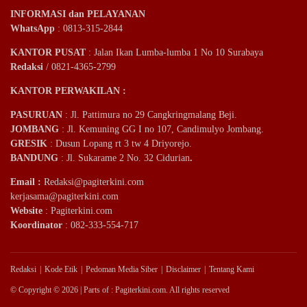
INFORMASI dan PELAYANAN
WhatsApp
: 0813-315-2844
KANTOR PUSAT
: Jalan Ikan Lumba-lumba 1 No 10 Surabaya
Redaksi
/ 0821-4365-2799
KANTOR PERWAKILAN :
PASURUAN
: Jl. Pattimura no 29 Cangkringmalang Beji.
JOMBANG
: Jl. Kemuning GG I no 107, Candimulyo Jombang.
GRESIK
: Dusun Lopang rt 3 tw 4 Driyorejo.
BANDUNG
: Jl. Sukarame 2 No. 32 Cidurian
.
Email
:
Redaksi@pagiterkini.com
kerjasama@pagiterkini.com
Website
: Pagiterkini.com
Koordinator
: 082-333-554-717
Redaksi
Kode Etik
Pedoman Media Siber
Disclaimer
Tentang Kami
© Copyright © 2026 | Parts of : Pagiterkini.com. All rights reserved