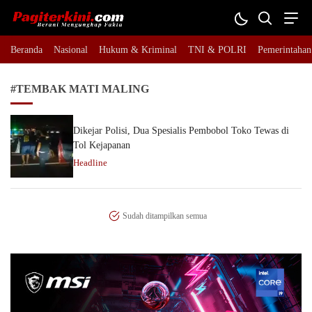
Pagiterkini.com
Berani Mengungkap Fakta
Beranda
Nasional
Hukum & Kriminal
TNI & POLRI
Pemerintahan
#TEMBAK MATI MALING
Dikejar Polisi, Dua Spesialis Pembobol Toko Tewas di
Tol Kejapanan
Headline
Sudah ditampilkan semua