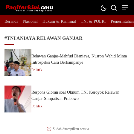
Pagiterkini.com
Berani Mengungkap Fakta
Beranda
Nasional
Hukum & Kriminal
TNI & POLRI
Pemerintahan
#TNI ANIAYA RELAWAN GANJAR
Relawan Ganjar-Mahfud Dianiaya, Nusron Wahid Minta
Introspeksi Cara Berkampanye
Politik
Respons Gibran soal Oknum TNI Keroyok Relawan
Ganjar Simpatisan Prabowo
Politik
Sudah ditampilkan semua