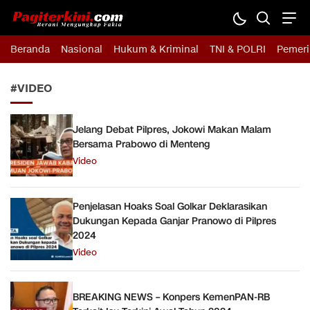
Pagiterkini.com
Berani Mengungkap Fakta
Beranda
Nasional
Hukum & Kriminal
TNI & POLRI
Pemeri
#VIDEO
Jelang Debat Pilpres, Jokowi Makan Malam
Bersama Prabowo di Menteng
Video
Penjelasan Hoaks Soal Golkar Deklarasikan
Dukungan Kepada Ganjar Pranowo di Pilpres
2024
Video
BREAKING NEWS – Konpers KemenPAN-RB