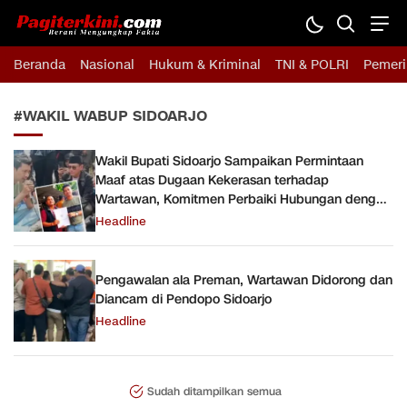
Pagiterkini.com
Berani Mengungkap Fakta
Beranda
Nasional
Hukum & Kriminal
TNI & POLRI
Pemeri
#WAKIL WABUP SIDOARJO
Wakil Bupati Sidoarjo Sampaikan Permintaan
Maaf atas Dugaan Kekerasan terhadap
Wartawan, Komitmen Perbaiki Hubungan dengan
Media
Headline
Pengawalan ala Preman, Wartawan Didorong dan
Diancam di Pendopo Sidoarjo
Headline
Sudah ditampilkan semua