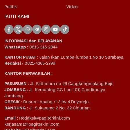
Politik
Video
IKUTI KAMI
INFORMASI dan PELAYANAN
WhatsApp
: 0813-315-2844
KANTOR PUSAT
: Jalan Ikan Lumba-lumba 1 No 10 Surabaya
Redaksi
/ 0821-4365-2799
KANTOR PERWAKILAN :
PASURUAN
: Jl. Pattimura no 29 Cangkringmalang Beji.
JOMBANG
: Jl. Kemuning GG I no 107, Candimulyo
Jombang.
GRESIK
: Dusun Lopang rt 3 tw 4 Driyorejo.
BANDUNG
: Jl. Sukarame 2 No. 32 Cidurian
.
Email
:
Redaksi@pagiterkini.com
kerjasama@pagiterkini.com