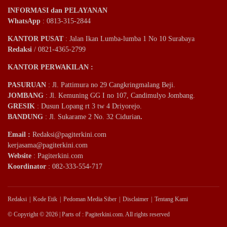
INFORMASI dan PELAYANAN
WhatsApp
: 0813-315-2844
KANTOR PUSAT
: Jalan Ikan Lumba-lumba 1 No 10 Surabaya
Redaksi
/ 0821-4365-2799
KANTOR PERWAKILAN :
PASURUAN
: Jl. Pattimura no 29 Cangkringmalang Beji.
JOMBANG
: Jl. Kemuning GG I no 107, Candimulyo Jombang.
GRESIK
: Dusun Lopang rt 3 tw 4 Driyorejo.
BANDUNG
: Jl. Sukarame 2 No. 32 Cidurian
.
Email
:
Redaksi@pagiterkini.com
kerjasama@pagiterkini.com
Website
: Pagiterkini.com
Koordinator
: 082-333-554-717
Redaksi
Kode Etik
Pedoman Media Siber
Disclaimer
Tentang Kami
© Copyright © 2026 | Parts of : Pagiterkini.com. All rights reserved