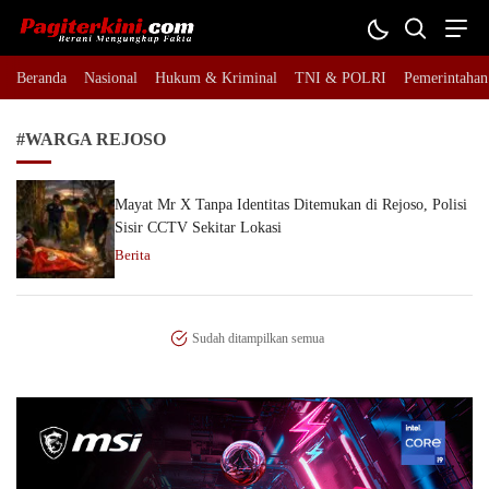
Pagiterkini.com
Berani Mengungkap Fakta
Beranda
Nasional
Hukum & Kriminal
TNI & POLRI
Pemerintahan
#WARGA REJOSO
Mayat Mr X Tanpa Identitas Ditemukan di Rejoso, Polisi
Sisir CCTV Sekitar Lokasi
Berita
Sudah ditampilkan semua