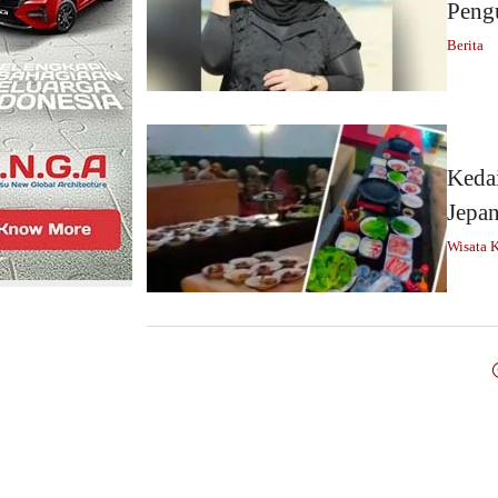
Pengu
Berita
Keda
Jepan
Wisata K