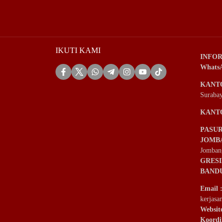
IKUTI KAMI
INFOR
Whats
KANT
Suraba
KANT
PASU
JOMB
Jomban
GRES
BAND
Email
kerjas
Websit
Koordi