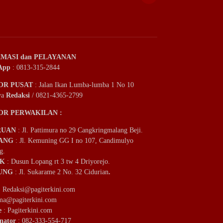
MASI dan PELAYANAN
App
: 0813-315-2844
OR PUSAT
: Jalan Ikan Lumba-lumba 1 No 10
ya
Redaksi
/ 0821-4365-2799
OR PERWAKILAN :
RUAN
: Jl. Pattimura no 29 Cangkringmalang Beji.
ANG
: Jl. Kemuning GG I no 107, Candimulyo
g.
IK
: Dusun Lopang rt 3 tw 4 Driyorejo.
UNG
: Jl. Sukarame 2 No. 32 Cidurian
.
:
Redaksi@pagiterkini.com
ama@pagiterkini.com
e
: Pagiterkini.com
nator
: 082-333-554-717