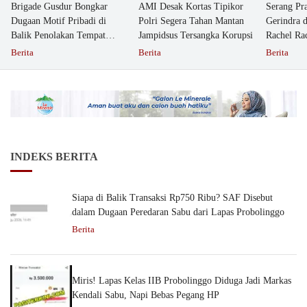
Brigade Gusdur Bongkar
AMI Desak Kortas Tipikor
Serang Pr
Dugaan Motif Pribadi di
Polri Segera Tahan Mantan
Gerindra 
Balik Penolakan Tempat
Jampidsus Tersangka Korupsi
Rachel Ra
Ibadah GKJW Bangil
Dipolisika
Berita
Berita
Berita
INDEKS BERITA
Siapa di Balik Transaksi Rp750 Ribu? SAF Disebut
dalam Dugaan Peredaran Sabu dari Lapas Probolinggo
Berita
Miris! Lapas Kelas IIB Probolinggo Diduga Jadi Markas
Kendali Sabu, Napi Bebas Pegang HP