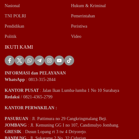
Nasional
Hukum & Kriminal
TNI POLRI
Pemerintahan
Pendidikan
Peristiwa
Politik
Video
IKUTI KAMI
INFORMASI dan PELAYANAN
WhatsApp
: 0813-315-2844
KANTOR PUSAT
: Jalan Ikan Lumba-lumba 1 No 10 Surabaya
Redaksi
/ 0821-4365-2799
KANTOR PERWAKILAN :
PASURUAN
: Jl. Pattimura no 29 Cangkringmalang Beji.
JOMBANG
: Jl. Kemuning GG I no 107, Candimulyo Jombang.
GRESIK
: Dusun Lopang rt 3 tw 4 Driyorejo.
BANDUNG
: Jl. Sukarame 2 No. 32 Cidurian
.