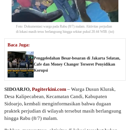
Foto: Dokumentasi warga pada Rabu (8/7) malam. Aktivitas perjudian
di lokasi masih terus berlangsung hingga sekitar pukul 20.44 WIB. (ist)
Baca Juga:
Penggeledahan Besar-besaran di Jakarta Selatan,
Cafe dan Money Changer Terseret Penyidikan
Korupsi
SIDOARJO,
Pagiterkini.com
– Warga Dusun Klurak,
Desa Kalipecabean, Kecamatan Candi, Kabupaten
Sidoarjo, kembali menginformasikan bahwa dugaan
praktek perjudian di wilayah tersebut masih berlangsung
hingga Rabu (8/7) malam.