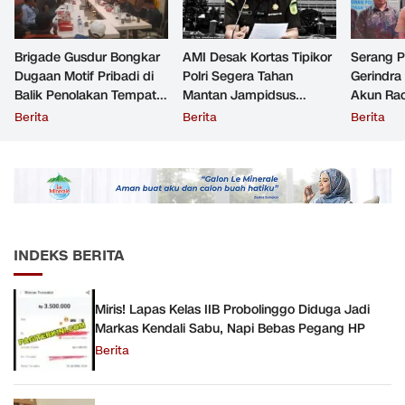
Brigade Gusdur Bongkar
AMI Desak Kortas Tipikor
Serang 
Dugaan Motif Pribadi di
Polri Segera Tahan
Gerindra
Balik Penolakan Tempat
Mantan Jampidsus
Akun Rac
Ibadah GKJW Bangil
Tersangka Korupsi
Resmi Di
Berita
Berita
Berita
INDEKS BERITA
Miris! Lapas Kelas IIB Probolinggo Diduga Jadi
Markas Kendali Sabu, Napi Bebas Pegang HP
Berita